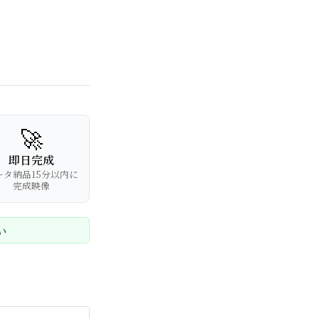
🚀
即日完成
ータ納品15分以内に
完成映像
い