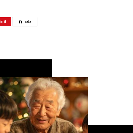
in it
note
モ