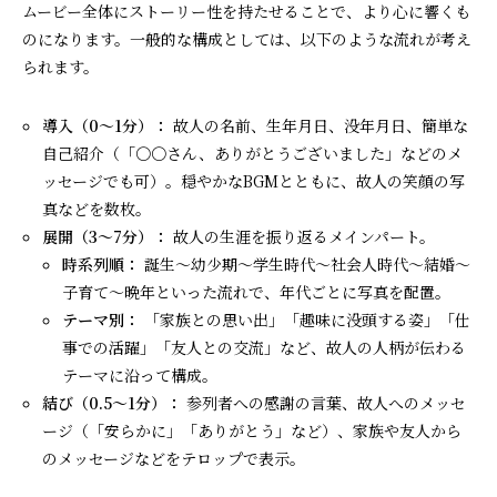
ムービー全体にストーリー性を持たせることで、より心に響くも
のになります。一般的な構成としては、以下のような流れが考え
られます。
導入（0〜1分）：
故人の名前、生年月日、没年月日、簡単な
自己紹介（「〇〇さん、ありがとうございました」などのメ
ッセージでも可）。穏やかなBGMとともに、故人の笑顔の写
真などを数枚。
展開（3〜7分）：
故人の生涯を振り返るメインパート。
時系列順：
誕生〜幼少期〜学生時代〜社会人時代〜結婚〜
子育て〜晩年といった流れで、年代ごとに写真を配置。
テーマ別：
「家族との思い出」「趣味に没頭する姿」「仕
事での活躍」「友人との交流」など、故人の人柄が伝わる
テーマに沿って構成。
結び（0.5〜1分）：
参列者への感謝の言葉、故人へのメッセ
ージ（「安らかに」「ありがとう」など）、家族や友人から
のメッセージなどをテロップで表示。