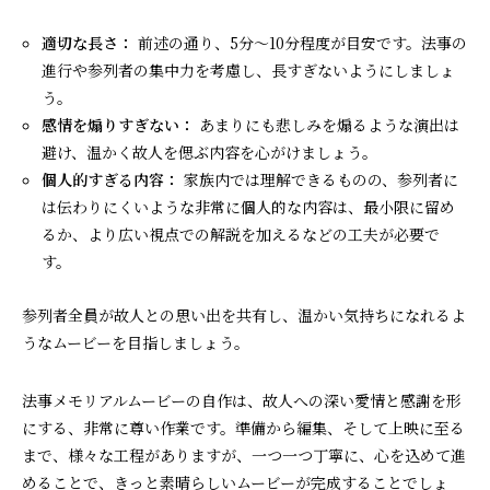
適切な長さ：
前述の通り、5分〜10分程度が目安です。法事の
進行や参列者の集中力を考慮し、長すぎないようにしましょ
う。
感情を煽りすぎない：
あまりにも悲しみを煽るような演出は
避け、温かく故人を偲ぶ内容を心がけましょう。
個人的すぎる内容：
家族内では理解できるものの、参列者に
は伝わりにくいような非常に個人的な内容は、最小限に留め
るか、より広い視点での解説を加えるなどの工夫が必要で
す。
参列者全員が故人との思い出を共有し、温かい気持ちになれるよ
うなムービーを目指しましょう。
法事メモリアルムービーの自作は、故人への深い愛情と感謝を形
にする、非常に尊い作業です。準備から編集、そして上映に至る
まで、様々な工程がありますが、一つ一つ丁寧に、心を込めて進
めることで、きっと素晴らしいムービーが完成することでしょ