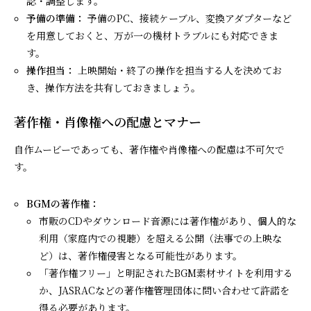
認・調整します。
予備の準備：
予備のPC、接続ケーブル、変換アダプターなど
を用意しておくと、万が一の機材トラブルにも対応できま
す。
操作担当：
上映開始・終了の操作を担当する人を決めてお
き、操作方法を共有しておきましょう。
著作権・肖像権への配慮とマナー
自作ムービーであっても、著作権や肖像権への配慮は不可欠で
す。
BGMの著作権：
市販のCDやダウンロード音源には著作権があり、個人的な
利用（家庭内での視聴）を超える公開（法事での上映な
ど）は、著作権侵害となる可能性があります。
「著作権フリー」と明記されたBGM素材サイトを利用する
か、JASRACなどの著作権管理団体に問い合わせて許諾を
得る必要があります。