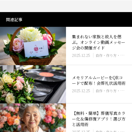
関連記事
集まれない家族と故人を偲
ぶ。オンライン動画メッセー
ジ会の開催ガイド
2025.12.25
自作・作り方・ソフト
メモリアルムービーをQRコ
ードで配布！会葬礼状活用術
2025.12.25
自作・作り方・ソフト
【無料・簡単】葬儀写真カラ
ー化＆傷修復アプリ！選び方
と活用術
2025.12.25
自作・作り方・ソフト