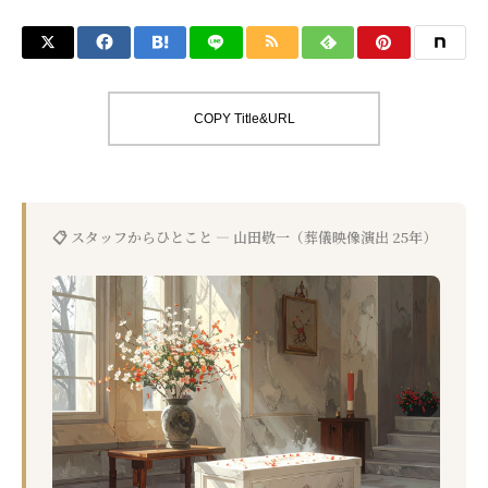
COPY Title&URL
📋 スタッフからひとこと — 山田敬一（葬儀映像演出 25年）