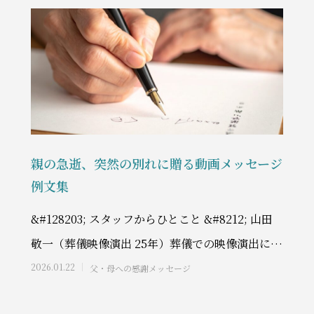
親の急逝、突然の別れに贈る動画メッセージ
例文集
&#128203; スタッフからひとこと &#8212; 山田
敬一（葬儀映像演出 25年）葬儀での映像演出に25
年間携わってきた私は、メ
2026.01.22
父・母への感謝メッセージ