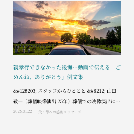
親孝行できなかった後悔…動画で伝える「ご
めんね、ありがとう」例文集
&#128203; スタッフからひとこと &#8212; 山田
敬一（葬儀映像演出 25年）葬儀での映像演出に25
年間携わってきた私は、メ
2026.01.22
父・母への感謝メッセージ