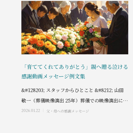
「育ててくれてありがとう」親へ贈る泣ける
感謝動画メッセージ例文集
&#128203; スタッフからひとこと &#8212; 山田
敬一（葬儀映像演出 25年）葬儀での映像演出に25
年間携わってきた私は、メ
2026.01.22
父・母への感謝メッセージ