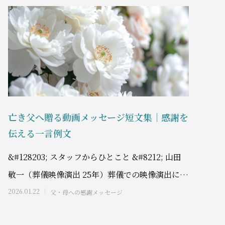
亡き父へ贈る動画メッセージ短文集｜感謝を
伝える一言例文
&#128203; スタッフからひとこと &#8212; 山田
敬一（葬儀映像演出 25年）葬儀での映像演出に25
年間携わってきた私は、メ
2026.01.22
父・母への感謝メッセージ