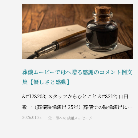
葬儀ムービーで母へ贈る感謝のコメント例文
集【優しさと感動】
&#128203; スタッフからひとこと &#8212; 山田
敬一（葬儀映像演出 25年）葬儀での映像演出に25
年間携わってきた私は、メ
2026.01.22
父・母への感謝メッセージ