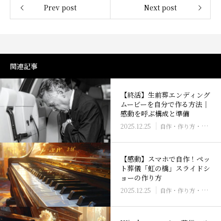
Prev post
Next post
関連記事
【終活】生前葬エンディング
ムービーを自分で作る方法｜
感動を呼ぶ構成と準備
2025.12.25
自作・作り方・ソフト
【感動】スマホで自作！ペッ
ト葬儀「虹の橋」スライドシ
ョーの作り方
2025.12.25
自作・作り方・ソフト