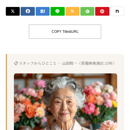
COPY Title&URL
📋 スタッフからひとこと — 山田敬一（葬儀映像演出 25年）