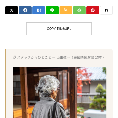
COPY Title&URL
📋 スタッフからひとこと — 山田敬一（葬儀映像演出 25年）