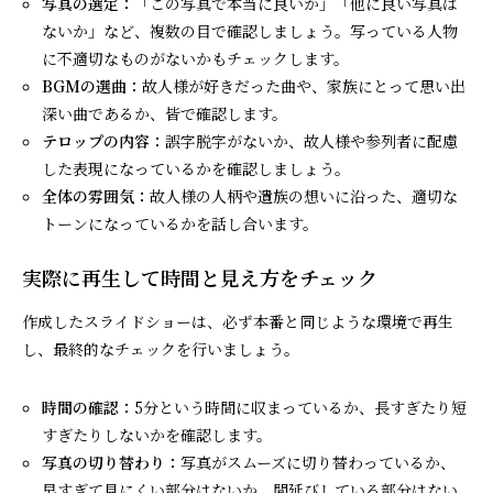
写真の選定：
「この写真で本当に良いか」「他に良い写真は
ないか」など、複数の目で確認しましょう。写っている人物
に不適切なものがないかもチェックします。
BGMの選曲：
故人様が好きだった曲や、家族にとって思い出
深い曲であるか、皆で確認します。
テロップの内容：
誤字脱字がないか、故人様や参列者に配慮
した表現になっているかを確認しましょう。
全体の雰囲気：
故人様の人柄や遺族の想いに沿った、適切な
トーンになっているかを話し合います。
実際に再生して時間と見え方をチェック
作成したスライドショーは、必ず本番と同じような環境で再生
し、最終的なチェックを行いましょう。
時間の確認：
5分という時間に収まっているか、長すぎたり短
すぎたりしないかを確認します。
写真の切り替わり：
写真がスムーズに切り替わっているか、
早すぎて見にくい部分はないか、間延びしている部分はない