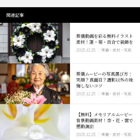
関連記事
葬儀動画を彩る無料イラスト
素材！蓮・菊・百合で装飾を
2025.12.25
準備・素材・写真
葬儀ムービーの写真選び方：
笑顔？真面目？遺影以外の後
悔しないコツ
2025.12.25
準備・素材・写真
【無料】メモリアルムービー
背景動画素材！空・花・雲で
感動演出
2025.12.25
準備・素材・写真