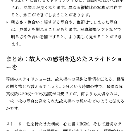
され、見栄えが良くなります。異なる縦横比の写真が混在す
ると、余白ができてしまうことがあります。
明るさ・色合い：
暗すぎる写真や、色褪せてしまった写真
は、見栄えを損ねることがあります。写真編集ソフトなどで
明るさや色合いを補正すると、より美しく見せることができ
ます。
まとめ：故人への感謝を込めたスライドショ
ーを
葬儀のスライドショーは、故人様への感謝と愛情を伝える、最後
の贈り物とも言えるでしょう。5分という時間の中で、最適な写
真枚数は50枚～70枚程度が目安ですが、何よりも大切なのは、
一枚一枚の写真に込められた故人様への想いをどのように伝える
かです。
ストーリー性を持たせた構成、心に響くBGM、そして適切なテ
ロップやメッセージの活用で、間延びすることなく、感動的なス