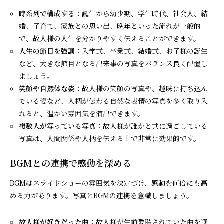
時系列で構成する：
誕生から幼少期、学生時代、社会人、結
婚、子育て、家族との思い出、晩年といった流れが一般的
で、故人様の人生を分かりやすく伝えることができます。
人生の節目を強調：
入学式、卒業式、結婚式、お子様の誕生
など、大きな節目となる出来事の写真をバランス良く配置し
ましょう。
笑顔や自然体な姿：
故人様の笑顔の写真や、趣味に打ち込ん
でいる姿など、人柄が伝わる自然な表情の写真を多く取り入
れると、温かい雰囲気を演出できます。
複数人が写っている写真：
故人様が誰かと共に過ごしている
写真は、人間関係や人柄を伝える上で非常に効果的です。
BGMとの連携で感動を深める
BGMはスライドショーの雰囲気を決定づけ、感動を何倍にも高
める力があります。写真とBGMの連携を意識しましょう。
故人様が好きだった曲：
故人様が生前愛聴されていた曲を選