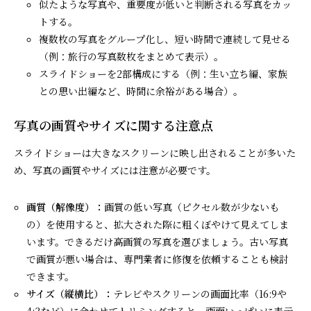
似たような写真や、重要度が低いと判断される写真をカッ
トする。
複数枚の写真をグループ化し、短い時間で連続して見せる
（例：旅行の写真数枚をまとめて表示）。
スライドショーを2部構成にする（例：生い立ち編、家族
との思い出編など、時間に余裕がある場合）。
写真の画質やサイズに関する注意点
スライドショーは大きなスクリーンに映し出されることが多いた
め、写真の画質やサイズには注意が必要です。
画質（解像度）：
画質の低い写真（ピクセル数が少ないも
の）を使用すると、拡大された際に粗くぼやけて見えてしま
います。できるだけ高画質の写真を選びましょう。古い写真
で画質が悪い場合は、専門業者に修復を依頼することも検討
できます。
サイズ（縦横比）：
テレビやスクリーンの画面比率（16:9や
4:3など）に合わせてトリミングすると、画面いっぱいに表示