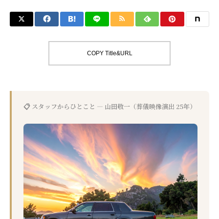
COPY Title&URL
📋 スタッフからひとこと — 山田敬一（葬儀映像演出 25年）