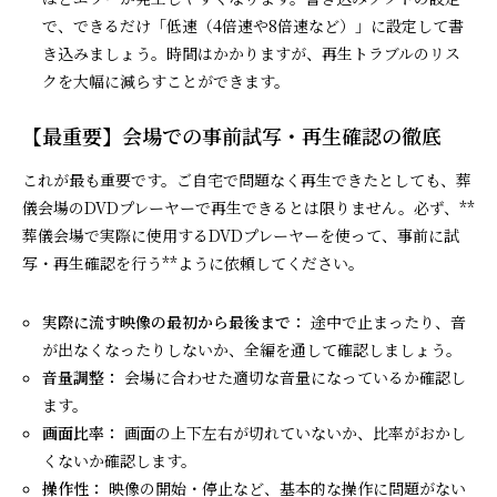
で、できるだけ「低速（4倍速や8倍速など）」に設定して書
き込みましょう。時間はかかりますが、再生トラブルのリス
クを大幅に減らすことができます。
【最重要】会場での事前試写・再生確認の徹底
これが最も重要です。ご自宅で問題なく再生できたとしても、葬
儀会場のDVDプレーヤーで再生できるとは限りません。必ず、**
葬儀会場で実際に使用するDVDプレーヤーを使って、事前に試
写・再生確認を行う**ように依頼してください。
実際に流す映像の最初から最後まで：
途中で止まったり、音
が出なくなったりしないか、全編を通して確認しましょう。
音量調整：
会場に合わせた適切な音量になっているか確認し
ます。
画面比率：
画面の上下左右が切れていないか、比率がおかし
くないか確認します。
操作性：
映像の開始・停止など、基本的な操作に問題がない