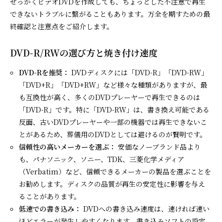
せっかくビデオDVDを作成しても、ちょっとした不注意で再生
できないトラブルに繋がることもあります。万全を期すための最
終確認と注意点をご紹介します。
DVD-R/RWの選び方と焼き付け速度
DVD-Rを推奨：
DVDディスクには「DVD-R」「DVD-RW」
「DVD+R」「DVD+RW」など様々な種類がありますが、最
も互換性が高く、多くのDVDプレーヤーで再生できるのは
「DVD-R」です。特に「DVD-RW」は、書き換え可能である
反面、古いDVDプレーヤーや一部の機器では再生できないこ
とがあるため、葬儀用のDVDとしては避けるのが賢明です。
信頼性の高いメーカーを選ぶ：
安価なノーブランド品より
も、パナソニック、ソニー、TDK、三菱化学メディア
（Verbatim）など、信頼できるメーカーの製品を選ぶことを
お勧めします。ディスクの品質が再生の安定性に影響を与え
ることがあります。
低速での書き込み：
DVDへの書き込み速度は、速ければ速い
ほどエラーが発生しやすくなります。書き込みソフトの設定