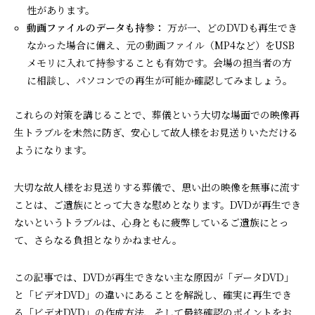
性があります。
動画ファイルのデータも持参：
万が一、どのDVDも再生でき
なかった場合に備え、元の動画ファイル（MP4など）をUSB
メモリに入れて持参することも有効です。会場の担当者の方
に相談し、パソコンでの再生が可能か確認してみましょう。
これらの対策を講じることで、葬儀という大切な場面での映像再
生トラブルを未然に防ぎ、安心して故人様をお見送りいただける
ようになります。
大切な故人様をお見送りする葬儀で、思い出の映像を無事に流す
ことは、ご遺族にとって大きな慰めとなります。DVDが再生でき
ないというトラブルは、心身ともに疲弊しているご遺族にとっ
て、さらなる負担となりかねません。
この記事では、DVDが再生できない主な原因が「データDVD」
と「ビデオDVD」の違いにあることを解説し、確実に再生でき
る「ビデオDVD」の作成方法、そして最終確認のポイントをお