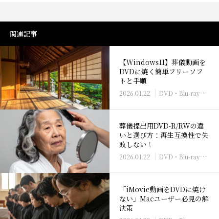
関連記事
【Windows11】葬儀動画を
DVDに焼く簡単フリーソフ
トと手順
2026.01.22
DVD・Blu-rayへの書き込み方法
葬儀提出用DVD-R/RWの違
いと選び方：再生互換性で失
敗しない！
2026.01.22
DVD・Blu-rayへの書き込み方法
「iMovie動画をDVDに焼け
ない」Macユーザー必見の解
決策