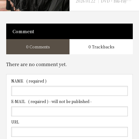
2026.01.22
DVD・Blu-rayへの書き込み方法
Comment
0 Comments
0 Trackbacks
There are no comment yet.
NAME
( required )
E-MAIL
( required ) - will not be published -
URL