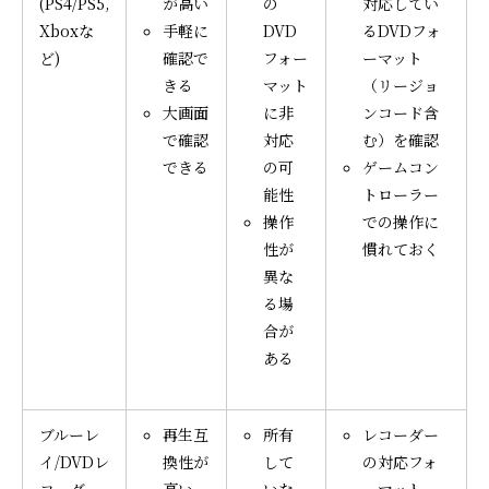
(PS4/PS5,
が高い
の
対応してい
Xboxな
手軽に
DVD
るDVDフォ
ど)
確認で
フォー
ーマット
きる
マット
（リージョ
大画面
に非
ンコード含
で確認
対応
む）を確認
できる
の可
ゲームコン
能性
トローラー
操作
での操作に
性が
慣れておく
異な
る場
合が
ある
ブルーレ
再生互
所有
レコーダー
イ/DVDレ
換性が
して
の対応フォ
コーダー
高い
いな
ーマット