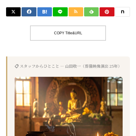
COPY Title&URL
📋 スタッフからひとこと — 山田敬一（葬儀映像演出 25年）