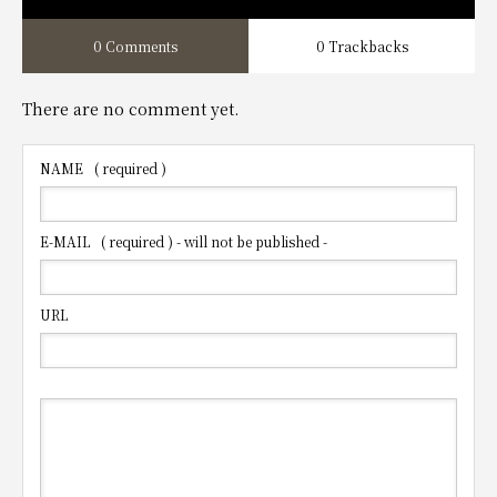
0 Comments
0 Trackbacks
There are no comment yet.
NAME
( required )
E-MAIL
( required ) - will not be published -
URL