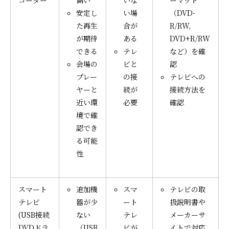
安定し
い場
（DVD-
た再生
合が
R/RW,
が期待
ある
DVD+R/RW
できる
テレ
など）を確
会場の
ビと
認
プレー
の接
テレビへの
ヤーと
続が
接続方法を
近い環
必要
確認
境で確
認でき
る可能
性
スマート
追加機
スマ
テレビの取
テレビ
器が少
ート
扱説明書や
(USB接続
ない
テレ
メーカーサ
DVDドラ
（USB
ビが
イトで対応