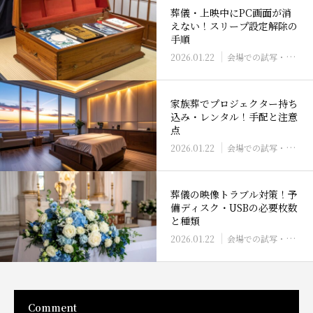
葬儀・上映中にPC画面が消
えない！スリープ設定解除の
手順
2026.01.22
会場での試写・再生確認
家族葬でプロジェクター持ち
込み・レンタル！手配と注意
点
2026.01.22
会場での試写・再生確認
葬儀の映像トラブル対策！予
備ディスク・USBの必要枚数
と種類
2026.01.22
会場での試写・再生確認
Comment