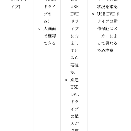
イブ)
ドライ
USB
状況を確認
ブの
DVD
USB DVDド
み）
ドラ
ライブの動
大画面
イブ
作保証はメ
で確認
に対
ーカーによ
できる
応し
って異なる
てい
ため注意
るか
要確
認
別途
USB
DVD
ドラ
イブ
の購
入が
必要