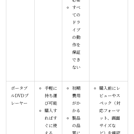
すべ
ての
ドラ
イブ
の動
作を
保証
でき
ない
ポータブ
手軽に
初期
購入前にレ
ルDVDプ
持ち運
費用
ビューやス
レーヤー
び可能
がか
ペック（対
購入す
かる
応フォーマ
ればす
製品
ット、画面
ぐに使
の品
サイズな
える
質に
ど）を確認