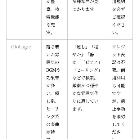
が豊
多様な曲が見
用規約
富。検
つかります。
を必ず
索機能
ご確認
も充
くださ
実。
い。
OtoLogic
落ち着
「癒し」「穏
クレジ
いた雰
やか」「静
ット表
囲気の
か」「ピアノ」
記は不
BGMや
「ヒーリング」
要。商
効果音
などで検索。
用利用
が多
厳粛かつ穏や
も可能
い。癒
かな雰囲気作
です
し系、
りに適してい
が、禁
ヒーリ
ます。
止事項
ング系
を確認
の楽曲
してく
が特
ださ