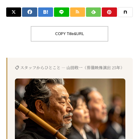
COPY Title&URL
📋 スタッフからひとこと — 山田敬一（葬儀映像演出 25年）