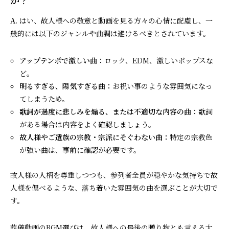
A.
はい、故人様への敬意と動画を見る方々の心情に配慮し、一
般的には以下のジャンルや曲調は避けるべきとされています。
アップテンポで激しい曲：
ロック、EDM、激しいポップスな
ど。
明るすぎる、陽気すぎる曲：
お祝い事のような雰囲気になっ
てしまうため。
歌詞が過度に悲しみを煽る、または不適切な内容の曲：
歌詞
がある場合は内容をよく確認しましょう。
故人様やご遺族の宗教・宗派にそぐわない曲：
特定の宗教色
が強い曲は、事前に確認が必要です。
故人様の人柄を尊重しつつも、参列者全員が穏やかな気持ちで故
人様を偲べるような、落ち着いた雰囲気の曲を選ぶことが大切で
す。
葬儀動画のBGM選びは、故人様への最後の贈り物とも言える大