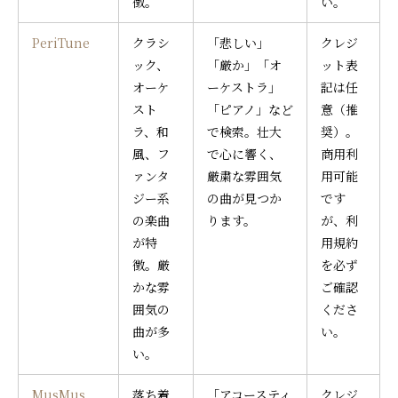
徴。
い。
PeriTune
クラシ
「悲しい」
クレジ
ック、
「厳か」「オ
ット表
オーケ
ーケストラ」
記は任
スト
「ピアノ」など
意（推
ラ、和
で検索。壮大
奨）。
風、フ
で心に響く、
商用利
ァンタ
厳粛な雰囲気
用可能
ジー系
の曲が見つか
です
の楽曲
ります。
が、利
が特
用規約
徴。厳
を必ず
かな雰
ご確認
囲気の
くださ
曲が多
い。
い。
MusMus
落ち着
「アコースティ
クレジ