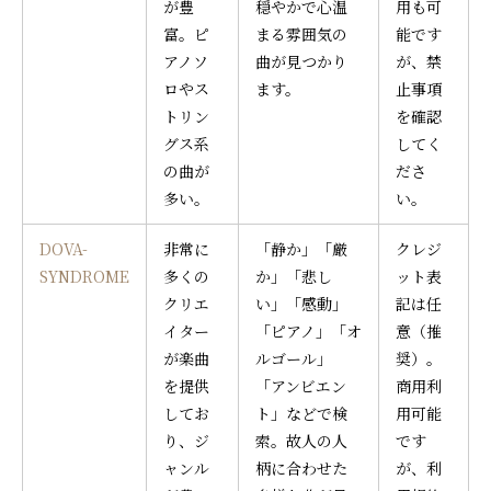
が豊
穏やかで心温
用も可
富。ピ
まる雰囲気の
能です
アノソ
曲が見つかり
が、禁
ロやス
ます。
止事項
トリン
を確認
グス系
してく
の曲が
ださ
多い。
い。
DOVA-
非常に
「静か」「厳
クレジ
SYNDROME
多くの
か」「悲し
ット表
クリエ
い」「感動」
記は任
イター
「ピアノ」「オ
意（推
が楽曲
ルゴール」
奨）。
を提供
「アンビエン
商用利
してお
ト」などで検
用可能
り、ジ
索。故人の人
です
ャンル
柄に合わせた
が、利