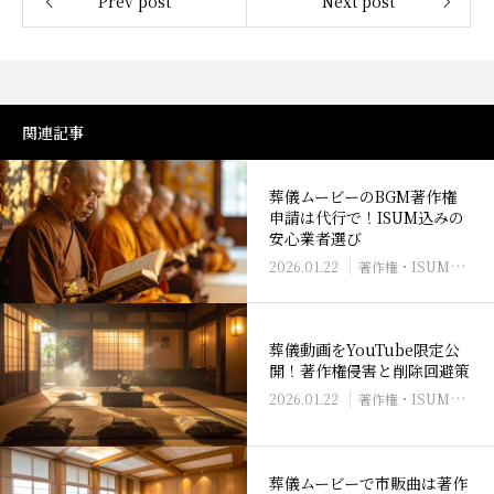
Prev post
Next post
関連記事
葬儀ムービーのBGM著作権
申請は代行で！ISUM込みの
安心業者選び
2026.01.22
著作権・ISUM申請・フリー音源
葬儀動画をYouTube限定公
開！著作権侵害と削除回避策
2026.01.22
著作権・ISUM申請・フリー音源
葬儀ムービーで市販曲は著作