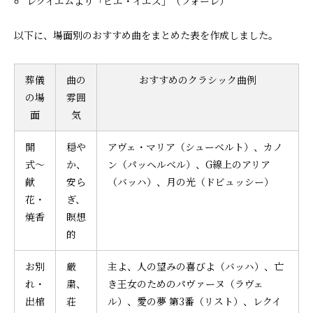
レクイエムより「ピエ・イエズ」（フォーレ）
以下に、場面別のおすすめ曲をまとめた表を作成しました。
葬儀
曲の
おすすめのクラシック曲例
の場
雰囲
面
気
開
穏や
アヴェ・マリア（シューベルト）、カノ
式〜
か、
ン（パッヘルベル）、G線上のアリア
献
安ら
（バッハ）、月の光（ドビュッシー）
花・
ぎ、
焼香
瞑想
的
お別
厳
主よ、人の望みの喜びよ（バッハ）、亡
れ・
粛、
き王女のためのパヴァーヌ（ラヴェ
出棺
荘
ル）、愛の夢 第3番（リスト）、レクイ