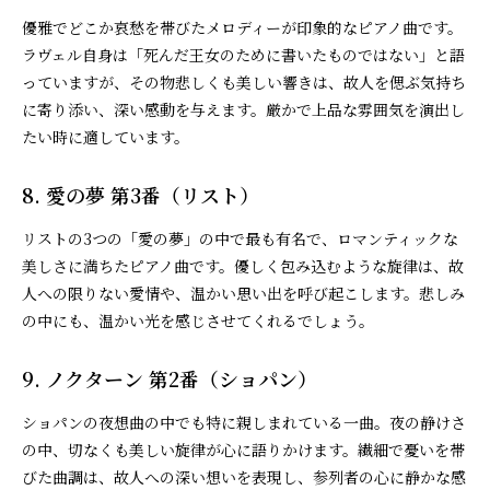
優雅でどこか哀愁を帯びたメロディーが印象的なピアノ曲です。
ラヴェル自身は「死んだ王女のために書いたものではない」と語
っていますが、その物悲しくも美しい響きは、故人を偲ぶ気持ち
に寄り添い、深い感動を与えます。厳かで上品な雰囲気を演出し
たい時に適しています。
8. 愛の夢 第3番（リスト）
リストの3つの「愛の夢」の中で最も有名で、ロマンティックな
美しさに満ちたピアノ曲です。優しく包み込むような旋律は、故
人への限りない愛情や、温かい思い出を呼び起こします。悲しみ
の中にも、温かい光を感じさせてくれるでしょう。
9. ノクターン 第2番（ショパン）
ショパンの夜想曲の中でも特に親しまれている一曲。夜の静けさ
の中、切なくも美しい旋律が心に語りかけます。繊細で憂いを帯
びた曲調は、故人への深い想いを表現し、参列者の心に静かな感