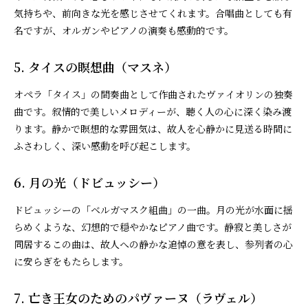
気持ちや、前向きな光を感じさせてくれます。合唱曲としても有
名ですが、オルガンやピアノの演奏も感動的です。
5. タイスの瞑想曲（マスネ）
オペラ「タイス」の間奏曲として作曲されたヴァイオリンの独奏
曲です。叙情的で美しいメロディーが、聴く人の心に深く染み渡
ります。静かで瞑想的な雰囲気は、故人を心静かに見送る時間に
ふさわしく、深い感動を呼び起こします。
6. 月の光（ドビュッシー）
ドビュッシーの「ベルガマスク組曲」の一曲。月の光が水面に揺
らめくような、幻想的で穏やかなピアノ曲です。静寂と美しさが
同居するこの曲は、故人への静かな追悼の意を表し、参列者の心
に安らぎをもたらします。
7. 亡き王女のためのパヴァーヌ（ラヴェル）