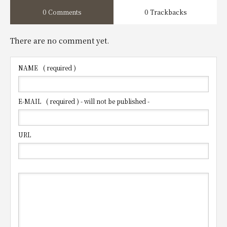
0 Comments
0 Trackbacks
There are no comment yet.
NAME
( required )
E-MAIL
( required ) - will not be published -
URL