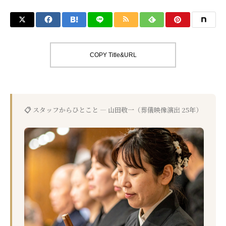
COPY Title&URL
📋 スタッフからひとこと — 山田敬一（葬儀映像演出 25年）