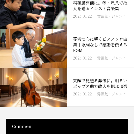
純和風葬儀に。琴・尺八で故
人を送るインスト音楽集
2026.01.22
雰囲気・ジャンル別（洋楽・クラシック等）
葬儀で心に響くピアノソロ曲
集｜歌詞なしで感動を伝える
BGM
2026.01.22
雰囲気・ジャンル別（洋楽・クラシック等）
笑顔で見送る葬儀に。明るい
ポップス曲で故人を偲ぶ10選
2026.01.22
雰囲気・ジャンル別（洋楽・クラシック等）
Comment