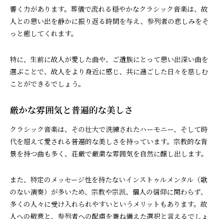
響く力があります。葬儀で流れる穏やかなクラシック音楽は、故
人との思い出を静かに振り返る時間を与え、参列者の悲しみをそ
っと癒してくれます。
特に、生前に故人が愛した曲や、ご遺族にとって思い出深い曲を
選ぶことで、故人をより身近に感じ、共に過ごした日々を慈しむ
ことができるでしょう。
厳かな雰囲気と普遍的な美しさ
クラシック音楽は、その壮大で洗練されたハーモニー、そして時
代を超えて愛される普遍的な美しさを持っています。宗教的な背
景を持つ曲も多く、荘厳で厳粛な雰囲気を自然に醸し出します。
また、特定のメッセージ性を持たないインストゥルメンタル（歌
のない演奏）が多いため、宗教や宗派、個人の信仰に関わらず、
多くの人々に受け入れられやすいというメリットもあります。故
人への敬意と、参列者への配慮を兼ね備えた選択と言えるでしょ