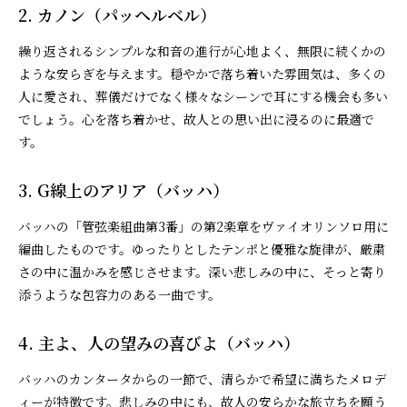
2. カノン（パッヘルベル）
繰り返されるシンプルな和音の進行が心地よく、無限に続くかの
ような安らぎを与えます。穏やかで落ち着いた雰囲気は、多くの
人に愛され、葬儀だけでなく様々なシーンで耳にする機会も多い
でしょう。心を落ち着かせ、故人との思い出に浸るのに最適で
す。
3. G線上のアリア（バッハ）
バッハの「管弦楽組曲第3番」の第2楽章をヴァイオリンソロ用に
編曲したものです。ゆったりとしたテンポと優雅な旋律が、厳粛
さの中に温かみを感じさせます。深い悲しみの中に、そっと寄り
添うような包容力のある一曲です。
4. 主よ、人の望みの喜びよ（バッハ）
バッハのカンタータからの一節で、清らかで希望に満ちたメロデ
ィーが特徴です。悲しみの中にも、故人の安らかな旅立ちを願う