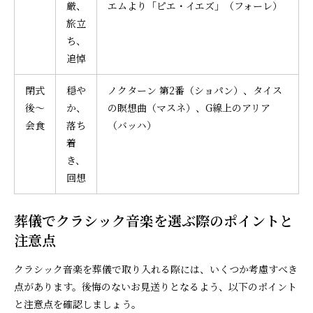
厳、
エムより「ピエ・イエズ」（フォーレ）
旅立
ち、
追悼
閉式
穏や
ノクターン 第2番（ショパン）、タイス
後〜
か、
の瞑想曲（マスネ）、G線上のアリア
会食
落ち
（バッハ）
着
き、
回想
葬儀でクラシック音楽を選ぶ際のポイントと
注意点
クラシック音楽を葬儀で取り入れる際には、いくつか考慮すべき
点があります。後悔のないお見送りとなるよう、以下のポイント
と注意点を確認しましょう。