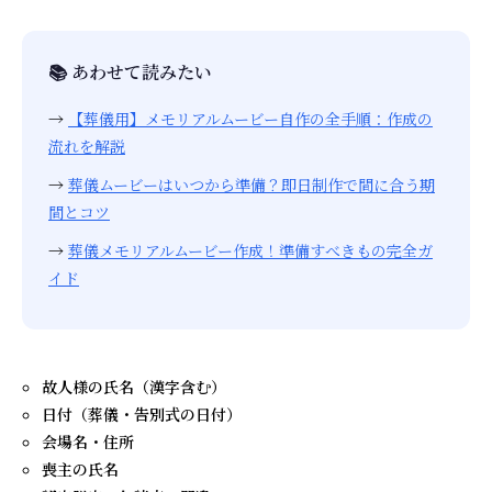
📚 あわせて読みたい
→
【葬儀用】メモリアルムービー自作の全手順：作成の
流れを解説
→
葬儀ムービーはいつから準備？即日制作で間に合う期
間とコツ
→
葬儀メモリアルムービー作成！準備すべきもの完全ガ
イド
故人様の氏名（漢字含む）
日付（葬儀・告別式の日付）
会場名・住所
喪主の氏名