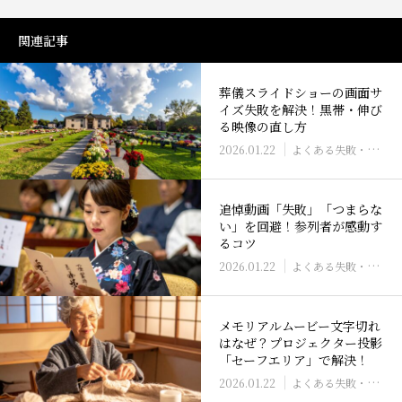
関連記事
葬儀スライドショーの画面サ
イズ失敗を解決！黒帯・伸び
る映像の直し方
2026.01.22
よくある失敗・トラブル解決
追悼動画「失敗」「つまらな
い」を回避！参列者が感動す
るコツ
2026.01.22
よくある失敗・トラブル解決
メモリアルムービー文字切れ
はなぜ？プロジェクター投影
「セーフエリア」で解決！
2026.01.22
よくある失敗・トラブル解決