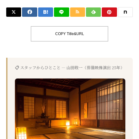
COPY Title&URL
📋 スタッフからひとこと — 山田敬一（葬儀映像演出 25年）