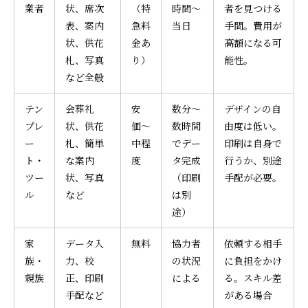
業者
状、席次
（特
時間〜
者を見つける
表、案内
急料
当日
手間。費用が
状、供花
金あ
高額になる可
札、写真
り）
能性。
など全般
テン
会葬礼
安
数分〜
デザインの自
プレ
状、供花
価〜
数時間
由度は低い。
ー
札、簡単
中程
でデー
印刷は自身で
ト・
な案内
度
タ完成
行うか、別途
ツー
状、写真
（印刷
手配が必要。
ル
など
は別
途）
家
データ入
無料
協力者
依頼する相手
族・
力、校
の状況
に負担をかけ
親族
正、印刷
による
る。スキル差
手配など
がある場合