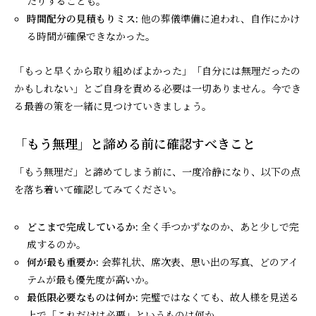
たりすることも。
時間配分の見積もりミス:
他の葬儀準備に追われ、自作にかけ
る時間が確保できなかった。
「もっと早くから取り組めばよかった」「自分には無理だったの
かもしれない」とご自身を責める必要は一切ありません。今でき
る最善の策を一緒に見つけていきましょう。
「もう無理」と諦める前に確認すべきこと
「もう無理だ」と諦めてしまう前に、一度冷静になり、以下の点
を落ち着いて確認してみてください。
どこまで完成しているか:
全く手つかずなのか、あと少しで完
成するのか。
何が最も重要か:
会葬礼状、席次表、思い出の写真、どのアイ
テムが最も優先度が高いか。
最低限必要なものは何か:
完璧ではなくても、故人様を見送る
上で「これだけは必要」というものは何か。