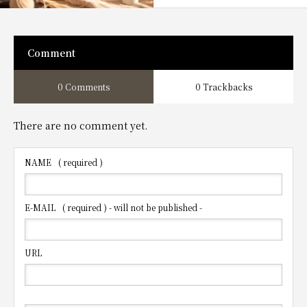
Comment
0 Comments
0 Trackbacks
There are no comment yet.
NAME
( required )
E-MAIL
( required ) - will not be published -
URL