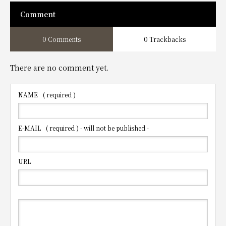
Comment
0 Comments
0 Trackbacks
There are no comment yet.
NAME
( required )
E-MAIL
( required ) - will not be published -
URL