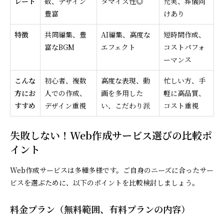
レート
数、デザイン
タマイズ性◎
充実、葬儀向
豊富
けあり
特徴
共同編集、豊
AI編集、高度な
短時間作成、
富なBGM
エフェクト
コストパフォ
ーマンス
こんな
初心者、複数
高度な表現、動
忙しい方、手
方にお
人での作成、
画を多用した
軽に高品質、
すすめ
デザイン重視
い、こだわり派
コスト重視
失敗しない！Web作成サービス選びの比較ポ
イント
Web作成サービスは多種多様です。ご自身のニーズに合ったサー
ビスを選ぶために、以下のポイントを比較検討しましょう。
料金プラン（無料範囲、有料プランの内容）