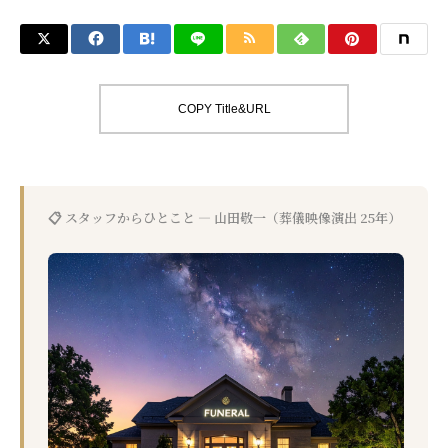
COPY Title&URL
📋 スタッフからひとこと — 山田敬一（葬儀映像演出 25年）