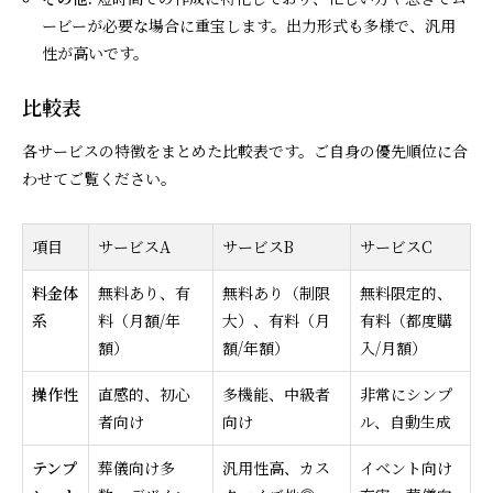
ービーが必要な場合に重宝します。出力形式も多様で、汎用
性が高いです。
比較表
各サービスの特徴をまとめた比較表です。ご自身の優先順位に合
わせてご覧ください。
項目
サービスA
サービスB
サービスC
料金体
無料あり、有
無料あり（制限
無料限定的、
系
料（月額/年
大）、有料（月
有料（都度購
額）
額/年額）
入/月額）
操作性
直感的、初心
多機能、中級者
非常にシンプ
者向け
向け
ル、自動生成
テンプ
葬儀向け多
汎用性高、カス
イベント向け