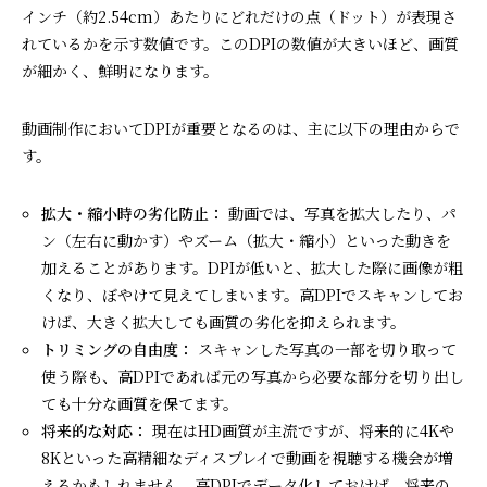
インチ（約2.54cm）あたりにどれだけの点（ドット）が表現さ
れているかを示す数値です。このDPIの数値が大きいほど、画質
が細かく、鮮明になります。
動画制作においてDPIが重要となるのは、主に以下の理由からで
す。
拡大・縮小時の劣化防止：
動画では、写真を拡大したり、パ
ン（左右に動かす）やズーム（拡大・縮小）といった動きを
加えることがあります。DPIが低いと、拡大した際に画像が粗
くなり、ぼやけて見えてしまいます。高DPIでスキャンしてお
けば、大きく拡大しても画質の劣化を抑えられます。
トリミングの自由度：
スキャンした写真の一部を切り取って
使う際も、高DPIであれば元の写真から必要な部分を切り出し
ても十分な画質を保てます。
将来的な対応：
現在はHD画質が主流ですが、将来的に4Kや
8Kといった高精細なディスプレイで動画を視聴する機会が増
えるかもしれません。高DPIでデータ化しておけば、将来の