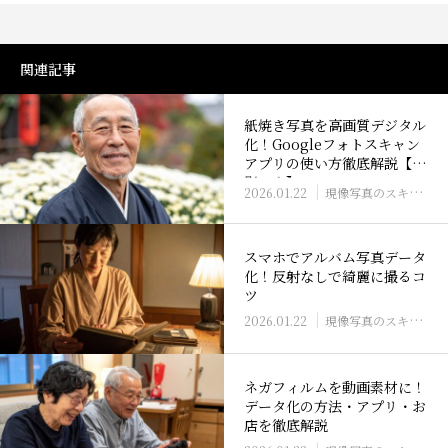
関連記事
紙焼き写真を高画質デジタル
化！Googleフォトスキャン
アプリの使い方徹底解説【遺
影にも】
2026.01.22
現像写真のスキャン・データ化
スマホでアルバム写真データ
化！反射なしで綺麗に撮るコ
ツ
2026.01.22
現像写真のスキャン・データ化
ネガフィルムを動画素材に！
データ化の方法・アプリ・お
店を徹底解説