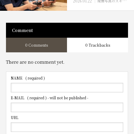
2026.01.22
現像写真のスキャン・データ化
Comment
0 Comments
0 Trackbacks
There are no comment yet.
NAME
( required )
E-MAIL
( required ) - will not be published -
URL