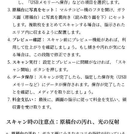
し、「USBメモリーへ保存」などの項目を選択します。
原稿台に写真をセット：
マルチコピー機のフタを開け、ガラ
ス面（原稿台）に写真を裏向き（読み取り面を下）にセット
します。複数枚をまとめてスキャンする場合は、指示された
エリア内に収まるように配置します。
プレビュー確認：
スキャン前にプレビュー機能があれば、利
用して仕上がりを確認しましょう。もし傾きや汚れが気にな
る場合は、この段階で修正できます。
スキャン実行：
設定とプレビューに問題がなければ、「スキ
ャン開始」ボタンを押します。
データ保存：
スキャンが完了したら、指定した保存先（USB
メモリーなど）にデータが保存されます。保存が完了したこ
とを確認し、メディアを取り出しましょう。
料金支払い：
最後に、画面の指示に従って料金を支払い、領
収書を受け取ります。
スキャン時の注意点：原稿台の汚れ、光の反射
原稿台の汚れ：
ガラス面に小さなホコリや指紋が付いている