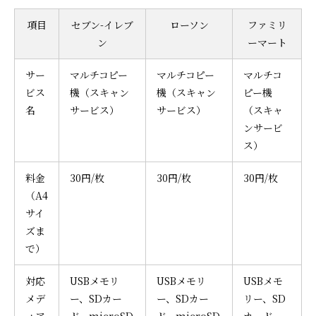
項目
セブン-イレブ
ローソン
ファミリ
ン
ーマート
サー
マルチコピー
マルチコピー
マルチコ
ビス
機（スキャン
機（スキャン
ピー機
名
サービス）
サービス）
（スキャ
ンサービ
ス）
料金
30円/枚
30円/枚
30円/枚
（A4
サイ
ズま
で）
対応
USBメモリ
USBメモリ
USBメモ
メデ
ー、SDカー
ー、SDカー
リー、SD
ィア
ド、microSD
ド、microSD
カード、