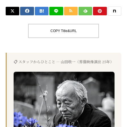
COPY Title&URL
📋 スタッフからひとこと — 山田敬一（葬儀映像演出 25年）