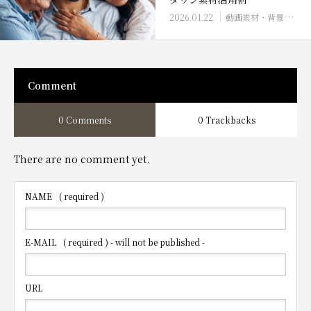
2026.01.22
動画素材・背景素材の活用
Comment
0 Comments
0 Trackbacks
There are no comment yet.
NAME
( required )
E-MAIL
( required ) - will not be published -
URL