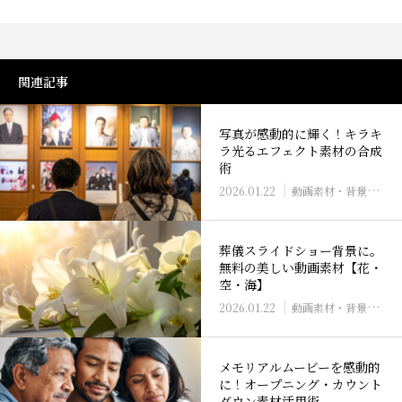
関連記事
写真が感動的に輝く！キラキ
ラ光るエフェクト素材の合成
術
2026.01.22
動画素材・背景素材の活用
葬儀スライドショー背景に。
無料の美しい動画素材【花・
空・海】
2026.01.22
動画素材・背景素材の活用
メモリアルムービーを感動的
に！オープニング・カウント
ダウン素材活用術