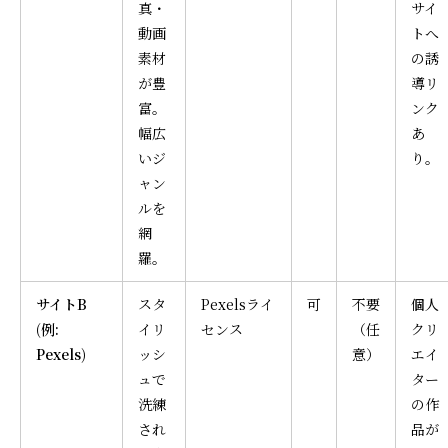
真・
サイ
動画
トへ
素材
の誘
が豊
導リ
富。
ンク
幅広
あ
いジ
り。
ャン
ルを
網
羅。
サイトB
スタ
Pexelsライ
可
不要
個人
(例:
イリ
センス
（任
クリ
Pexels)
ッシ
意）
エイ
ュで
ター
洗練
の作
され
品が