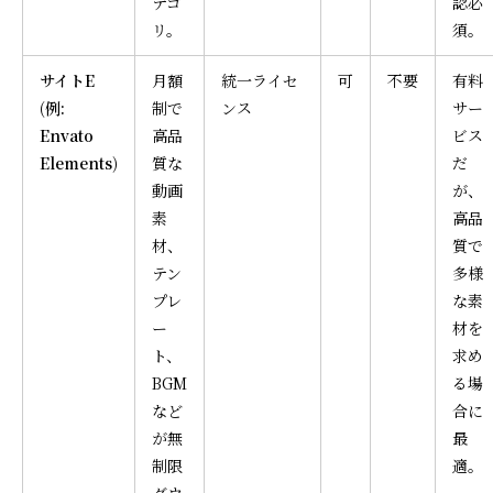
テゴ
認必
リ。
須。
サイトE
月額
統一ライセ
可
不要
有料
(例:
制で
ンス
サー
Envato
高品
ビス
Elements)
質な
だ
動画
が、
素
高品
材、
質で
テン
多様
プレ
な素
ー
材を
ト、
求め
BGM
る場
など
合に
が無
最
制限
適。
ダウ