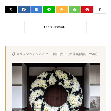
COPY Title&URL
📋 スタッフからひとこと — 山田敬一（葬儀映像演出 25年）