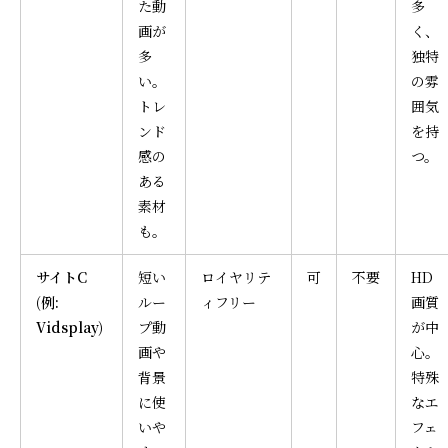
た動
多
画が
く、
多
独特
い。
の雰
トレ
囲気
ンド
を持
感の
つ。
ある
素材
も。
サイトC
短い
ロイヤリテ
可
不要
HD
(例:
ルー
ィフリー
画質
Vidsplay)
プ動
が中
画や
心。
背景
特殊
に使
なエ
いや
フェ