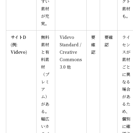
すい
クト
素材
素材
が充
も。
実。
サイトD
無料
Videvo
要
要確
ライ
(例:
素材
Standard /
確
認
セン
Videvo)
と有
Creative
認
スが
料素
Commons
素材
材
3.0 他
ごと
（プ
に異
レミ
なる
ア
場合
ム）
があ
があ
るた
る。
め、
幅広
個別
いカ
に確