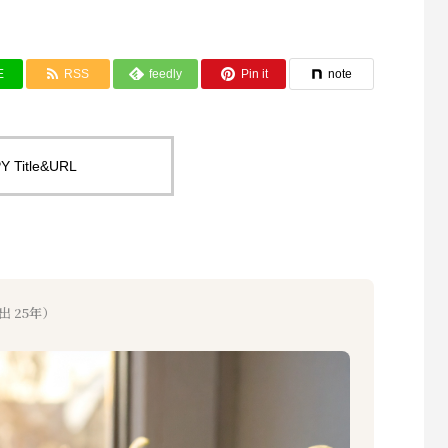
E
RSS
feedly
Pin it
note
Y Title&URL
 25年）