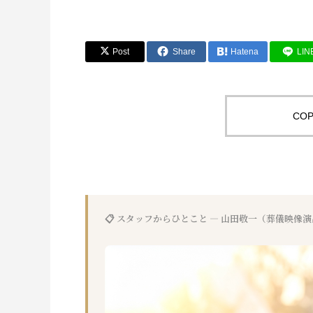
Post
Share
Hatena
LIN
COP
📋 スタッフからひとこと — 山田敬一（葬儀映像演出